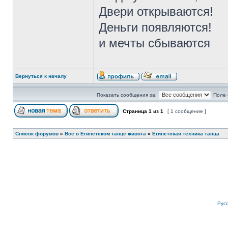
Двери открываются!
Деньги появляются!
и мечты сбываются
Вернуться к началу
Показать сообщения за:
Поле 
Страница
1
из
1
[ 1 сообщение ]
Список форумов
»
Все о Египетском танце живота
»
Египетская техника танца
Рус