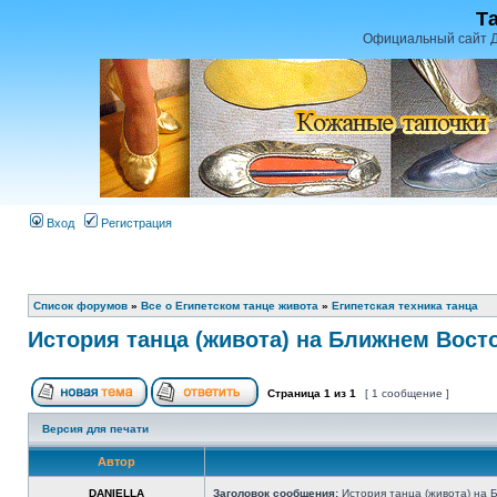
Т
Официальный сайт Д
Вход
Регистрация
Список форумов
»
Все о Египетском танце живота
»
Египетская техника танца
История танца (живота) на Ближнем Вост
Страница
1
из
1
[ 1 сообщение ]
Версия для печати
Автор
DANIELLA
Заголовок сообщения:
История танца (живота) на 