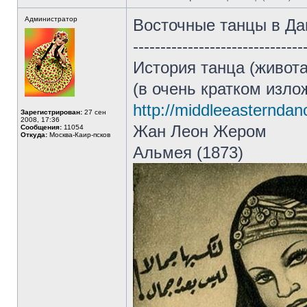
Администратор
Восточные танцы в Да
-------------------------------
История танца (живот
(в очень кратком изло
http://middleeasternda
Зарегистрирован:
27 сен
2008, 17:36
Жан Леон Жером
Сообщения:
11054
Откуда:
Москва-Каир-псков
Альмея (1873)