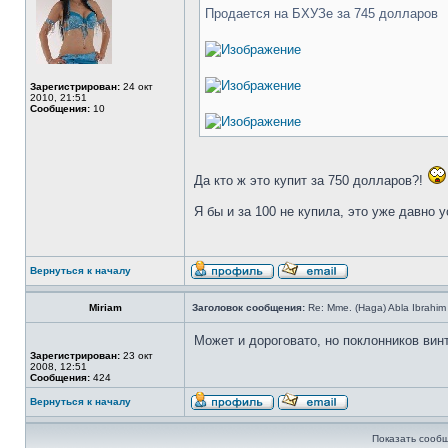
Продается на БХУЗе за 745 долларов
Зарегистрирован:
24 окт
2010, 21:51
Сообщения:
10
Да кто ж это купит за 750 долларов?!
Я бы и за 100 не купила, это уже давно 
Вернуться к началу
Miriam
Заголовок сообщения:
Re: Mme. (Haga) Abla Ibrahim
Может и дороговато, но поклонников вин
Зарегистрирован:
23 окт
2008, 12:51
Сообщения:
424
Вернуться к началу
Показать сообщ