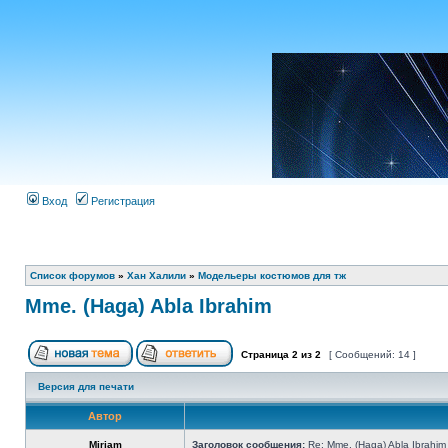
Вход
Регистрация
Список форумов
»
Хан Халили
»
Модельеры костюмов для тж
Mme. (Haga) Abla Ibrahim
Страница
2
из
2
[ Сообщений: 14 ]
Версия для печати
Автор
Miriam
Заголовок сообщения:
Re: Mme. (Haga) Abla Ibrahim