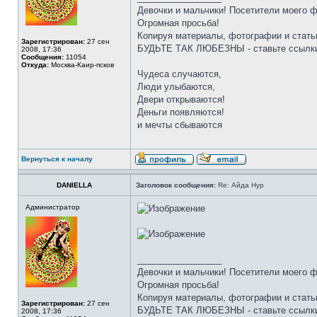
Девочки и мальчики! Посетители моего 
Огромная просьба!
Копируя материалы, фотографии и стать
Зарегистрирован:
27 сен
БУДЬТЕ ТАК ЛЮБЕЗНЫ - ставьте ссылки
2008, 17:36
Сообщения:
11054
Откуда:
Москва-Каир-псков
Чудеса случаются,
Люди улыбаются,
Двери открываются!
Деньги появляются!
и мечты сбываются
Вернуться к началу
DANIELLA
Заголовок сообщения:
Re: Айда Нур
Администратор
_________________
Девочки и мальчики! Посетители моего 
Огромная просьба!
Копируя материалы, фотографии и стать
Зарегистрирован:
27 сен
БУДЬТЕ ТАК ЛЮБЕЗНЫ - ставьте ссылки
2008, 17:36