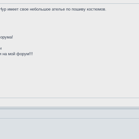
Нур имеет свое небольшое ателье по пошиву костюмов.
форума!
и
 на мой форум!!!