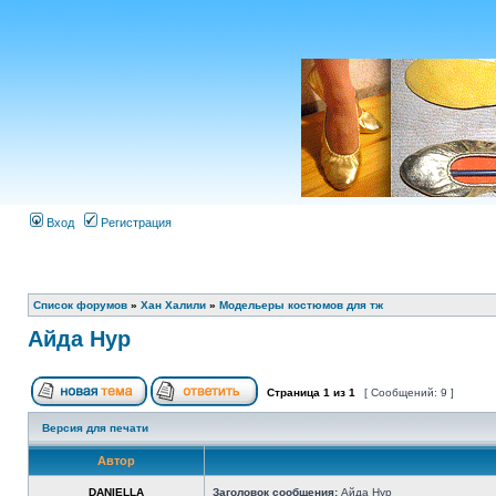
Вход
Регистрация
Список форумов
»
Хан Халили
»
Модельеры костюмов для тж
Айда Нур
Страница
1
из
1
[ Сообщений: 9 ]
Версия для печати
Автор
DANIELLA
Заголовок сообщения:
Айда Нур