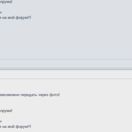
форума!
и
 на мой форум!!!
невозможно передать через фото!
форума!
и
 на мой форум!!!