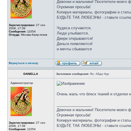
Девочки и мальчики! Посетители моего 
Огромная просьба!
Копируя материалы, фотографии и стать
БУДЬТЕ ТАК ЛЮБЕЗНЫ - ставьте ссылки
Зарегистрирован:
27 сен
Чудеса случаются,
2008, 17:36
Сообщения:
11054
Люди улыбаются,
Откуда:
Москва-Каир-псков
Двери открываются!
Деньги появляются!
и мечты сбываются
Вернуться к началу
DANIELLA
Заголовок сообщения:
Re: Айда Нур
Администратор
Очень жаль что блеск тканей и отделки 
_________________
Девочки и мальчики! Посетители моего 
Огромная просьба!
Копируя материалы, фотографии и стать
Зарегистрирован:
27 сен
БУДЬТЕ ТАК ЛЮБЕЗНЫ - ставьте ссылки
2008, 17:36
Сообщения:
11054