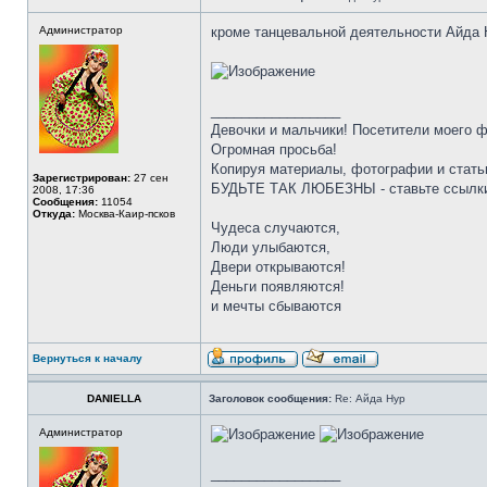
Администратор
кроме танцевальной деятельности Айда 
_________________
Девочки и мальчики! Посетители моего 
Огромная просьба!
Копируя материалы, фотографии и стать
Зарегистрирован:
27 сен
БУДЬТЕ ТАК ЛЮБЕЗНЫ - ставьте ссылки
2008, 17:36
Сообщения:
11054
Откуда:
Москва-Каир-псков
Чудеса случаются,
Люди улыбаются,
Двери открываются!
Деньги появляются!
и мечты сбываются
Вернуться к началу
DANIELLA
Заголовок сообщения:
Re: Айда Нур
Администратор
_________________