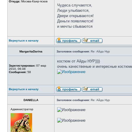
Откуда:
Москва-Каир-псков
Чудеса случаются,
Люди улыбаются,
Двери открываются!
Деньги появляются!
и мечты сбываются
Вернуться к началу
MargaritaDarina
Заголовок сообщения:
Re: Айда Нур
костюм от Айды НУР))))
Зарегистрирован:
07 мар
очень качественые и интересные костюмы
2010, 06:48
Сообщения:
58
Вернуться к началу
DANIELLA
Заголовок сообщения:
Re: Айда Нур
Администратор
_________________