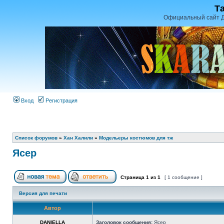
Т
Официальный сайт Д
Вход
Регистрация
Список форумов
»
Хан Халили
»
Модельеры костюмов для тж
Ясер
Страница
1
из
1
[ 1 сообщение ]
Версия для печати
Автор
DANIELLA
Заголовок сообщения:
Ясер